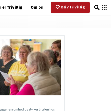
 er frivillig
Om os
Bliv frivillig
rebygger ensomhed og styrker trivslen hos