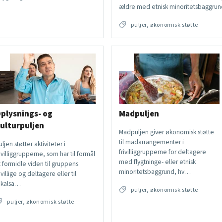
ældre med etnisk minoritetsbaggrun
puljer, økonomisk støtte
plysnings- og
Madpuljen
ulturpuljen
Madpuljen giver økonomisk støtte
til madarrangementer i
uljen støtter aktiviteter i
frivilliggrupperne for deltagere
rivilliggrupperne, som har til formål
med flygtninge- eller etnisk
t formidle viden til gruppens
minoritetsbaggrund, hv…
ivillige og deltagere eller til
okalsa…
puljer, økonomisk støtte
puljer, økonomisk støtte