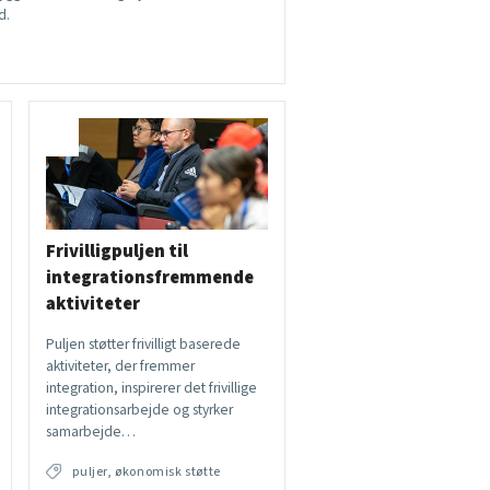
d.
Frivilligpuljen til
integrationsfremmende
aktiviteter
Puljen støtter frivilligt baserede
aktiviteter, der fremmer
integration, inspirerer det frivillige
integrationsarbejde og styrker
samarbejde…
puljer, økonomisk støtte