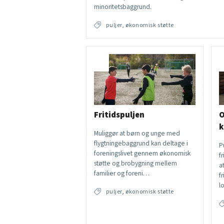
minoritetsbaggrund.
puljer, økonomisk støtte
Fritidspuljen
O
k
Muliggør at børn og unge med
flygtningebaggrund kan deltage i
P
foreningslivet gennem økonomisk
f
støtte og brobygning mellem
a
familier og foreni…
fr
l
puljer, økonomisk støtte