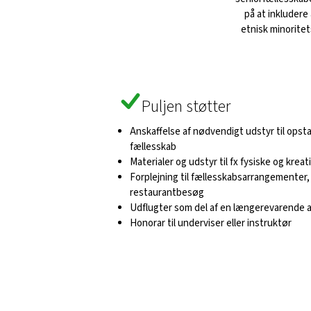
på at inkluder
etnisk minorite
Puljen støtter
Anskaffelse af nødvendigt udstyr til opstar
fællesskab
Materialer og udstyr til fx fysiske og kreat
Forplejning til fællesskabsarrangementer,
restaurantbesøg
Udflugter som del af en længerevarende a
Honorar til underviser eller instruktør