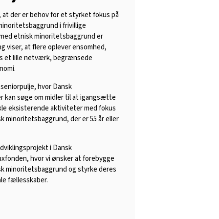
at der er behov for et styrket fokus på
inoritetsbaggrund i frivillige
e med etnisk minoritetsbaggrund er
g viser, at flere oplever ensomhed,
es et lille netværk, begrænsede
nomi.
seniorpulje, hvor Dansk
er kan søge om midler til at igangsætte
ikle eksisterende aktiviteter med fokus
k minoritetsbaggrund, der er 55 år eller
udviklingsprojekt i Dansk
uxfonden, hvor vi ønsker at forebygge
k minoritetsbaggrund og styrke deres
ale fællesskaber.