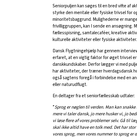
Seniorpuljen kan søges til en bred vifte af ak
styrke den mentale eller fysiske trivsel for
minoritetsbaggrund. Mulighederne er mange. 
frivilliggruppen, kan I sende en ansøgning. 
fællesspisning, samtalecaféer, kreative aktiv
kulturelle aktiviteter eller fysiske aktiviteter.
Dansk Flygtningehjælp har gennem intervie
erfaret, at en vigtig faktor for øget trivsel 
danskkundskaber. Derfor lægger vi med puljen 
har aktiviteter, der træner hverdagsdansk 
også sagtens foregå i forbindelse med en a
eller naturudflugt.
En deltager fra et seniorfællesskab udtaler:
”
Sprog er nøglen til verden. Man kan snakke 
mere vi taler dansk, jo mere husker vi, jo bed
vi løse flere af vores problemer selv. Gå til 
skal ikke altid have en tolk med. Det har stor 
vores sprog, men vores nummer to sprog er 