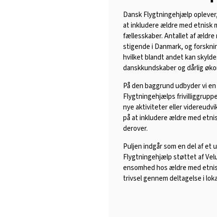
Dansk Flygtningehjælp oplever, 
at inkludere ældre med etnisk m
fællesskaber. Antallet af ældr
stigende i Danmark, og forsknin
hvilket blandt andet kan skyld
danskkundskaber og dårlig øko
På den baggrund udbyder vi en 
Flygtningehjælps frivilliggrupp
nye aktiviteter eller videreudv
på at inkludere ældre med etnis
derover.
Puljen indgår som en del af et 
Flygtningehjælp støttet af Vel
ensomhed hos ældre med etnis
trivsel gennem deltagelse i lok