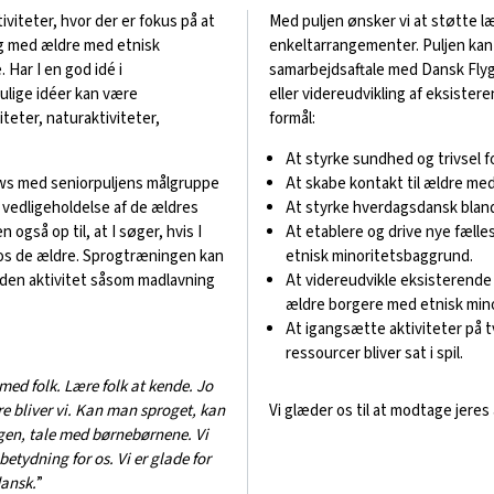
tiviteter, hvor der er fokus på at
Med puljen ønsker vi at støtte l
 og med ældre med etnisk
enkeltarrangementer. Puljen kan 
Har I en god idé i
samarbejdsaftale med Dansk Flygt
Mulige idéer kan være
eller videreudvikling af eksistere
iteter, naturaktiviteter,
formål:
At styrke sundhed og trivsel 
ws med seniorpuljens målgruppe
At skabe kontakt til ældre m
er vedligeholdelse af de ældres
At styrke hverdagsdansk bland
også op til, at I søger, hvis I
At etablere og drive nye fæll
hos de ældre. Sprogtræningen kan
etnisk minoritetsbaggrund.
nden aktivitet såsom madlavning
At videreudvikle eksisterende 
ældre borgere med etnisk min
At igangsætte aktiviteter på 
ressourcer bliver sat i spil.
med folk. Lære folk at kende. Jo
re bliver vi. Kan man sproget, kan
Vi glæder os til at modtage jeres
lægen, tale med børnebørnene. Vi
betydning for os. Vi er glade for
dansk.
”