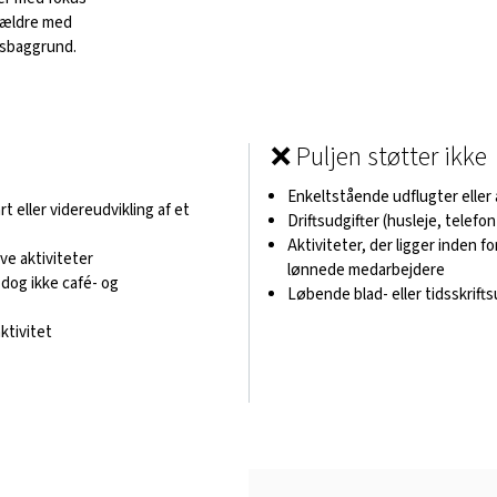
e ældre med
tsbaggrund.
❌ Puljen støtter ikke
Enkeltstående udflugter eller 
t eller videreudvikling af et
Driftsudgifter (husleje, telefon
Aktiviteter, der ligger inden 
ive aktiviteter
lønnede medarbejdere
 dog ikke café- og
Løbende blad- eller tidsskrift
ktivitet