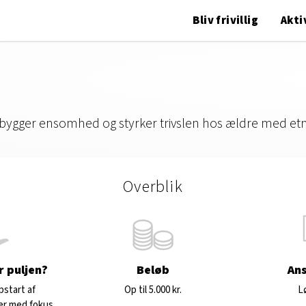
Bliv frivillig
Akti
 forebygger ensomhed og styrker trivslen hos ældre med e
Overblik
r puljen?
Beløb
An
pstart af
Op til 5.000 kr.
L
er med fokus