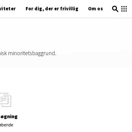
viteter
For dig, der er frivillig
Om os
tnisk minoritetsbaggrund.
søgning
øbende