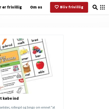
 er frivillig
Om os
Bliv frivillig
t købe ind
elister, rollespil og bingo om emnet "at