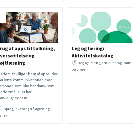
rug af apps til tolkning,
Leg og læring:
versættelse og
Aktivitetskatalog
øjtlæsning
leg og læring, fritid, sprog, børn
og unge
uide til frivillige i brug af apps, der
an lette kommunikationen med
ersoner, som ikke har dansk som
odersmål eller har
anskeligheder m…
sprog, hverdagsrådgivning,
ansk