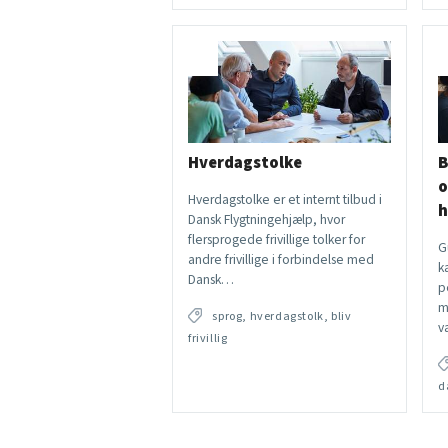
Hverdagstolke
B
o
Hverdagstolke er et internt tilbud i
h
Dansk Flygtningehjælp, hvor
flersprogede frivillige tolker for
G
andre frivillige i forbindelse med
k
Dansk…
p
m
sprog, hverdagstolk, bliv
v
frivillig
d