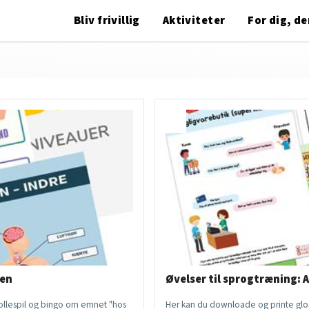
Bliv frivillig
Aktiviteter
For dig, der
gen
Øvelser til sprogtræning: A
rollespil og bingo om emnet "hos
Her kan du downloade og printe glos