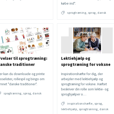
købe ind".
sprogtræning, sprog, dansk
velser til sprogtræning:
Lektiehjælp og
anske traditioner
sprogtræning for voksne
er kan du downloade og printe
Inspirationshæfte for dig, der
loselister, rollespil og bingo om
arbejder med lektiehjælp og
mnet "danske traditioner".
sprogtræning for voksne. Hæftet
beskriver din rolle som lektie- og
spogtræning, sprog, dansk
sproghjælper o…
inspirationshæfte, sprog,
lektiehjælp, sprogtræning, dansk