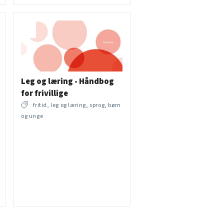
Leg og læring - Håndbog
for frivillige
fritid, leg og læring, sprog, børn
og unge