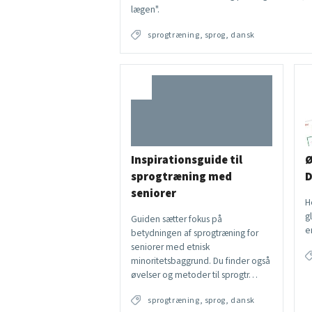
lægen".
sprogtræning, sprog, dansk
Inspirationsguide til
Ø
sprogtræning med
D
seniorer
H
g
Guiden sætter fokus på
e
betydningen af sprogtræning for
seniorer med etnisk
minoritetsbaggrund. Du finder også
øvelser og metoder til sprogtr…
sprogtræning, sprog, dansk