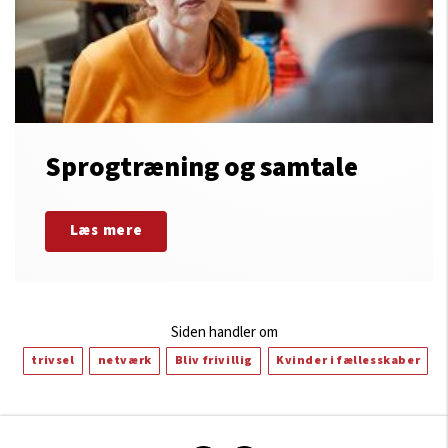
Sprogtræning og samtale
Læs mere
Siden handler om
trivsel
netværk
Bliv frivillig
Kvinder i fællesskaber